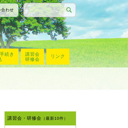
い合わせ
手続き
講習会
リンク
込
研修会
講習会・研修会
（最新10件）