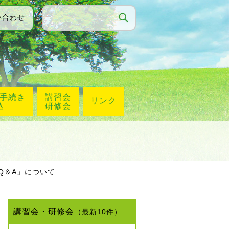
い合わせ
手続き
講習会
リンク
込
研修会
Q＆A」について
講習会・研修会
（最新10件）