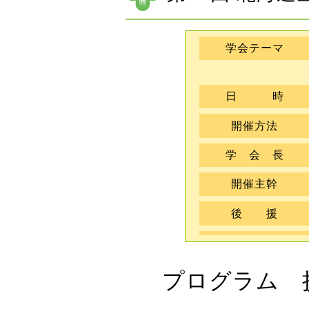
学会テーマ
日 時
開催方法
学 会 長
開催主幹
後 援
プログラム 