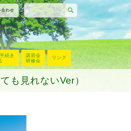
い合わせ
手続き
講習会
リンク
込
研修会
ても見れないVer）